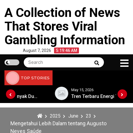
Skip
A Collection of News
to
content
That Stores Viral
Gambling Information
August 7, 2026
5:19:47 AM
Search
Search
for:
TOP STORIES
May 15, 2026
yak Dunia
Tren Terbaru Energi Terbarukan di Eropa
2025
June
23
Mengetahui Lebih Dalam tentang Augusto
Neves Saúde