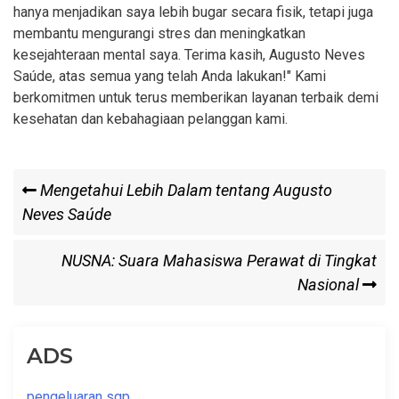
hanya menjadikan saya lebih bugar secara fisik, tetapi juga
membantu mengurangi stres dan meningkatkan
kesejahteraan mental saya. Terima kasih, Augusto Neves
Saúde, atas semua yang telah Anda lakukan!" Kami
berkomitmen untuk terus memberikan layanan terbaik demi
kesehatan dan kebahagiaan pelanggan kami.
Post
Previous
Mengetahui Lebih Dalam tentang Augusto
Post
Neves Saúde
navigation
Next
NUSNA: Suara Mahasiswa Perawat di Tingkat
Post
Nasional
ADS
pengeluaran sgp