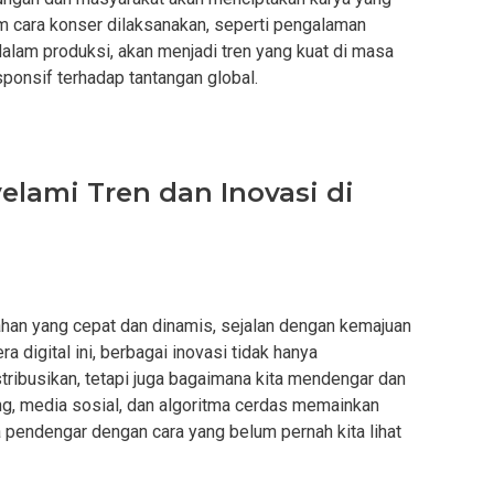
am cara konser dilaksanakan, seperti pengalaman
dalam produksi, akan menjadi tren yang kuat di masa
sponsif terhadap tantangan global.
lami Tren dan Inovasi di
han yang cepat dan dinamis, sejalan dengan kemajuan
a digital ini, berbagai inovasi tidak hanya
ribusikan, tetapi juga bagaimana kita mendengar dan
ng, media sosial, dan algoritma cerdas memainkan
pendengar dengan cara yang belum pernah kita lihat