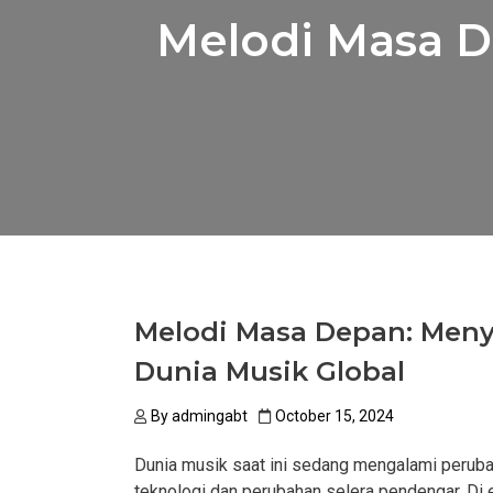
Melodi Masa D
Melodi Masa Depan: Menye
Dunia Musik Global
By
admingabt
October 15, 2024
Dunia musik saat ini sedang mengalami peruba
teknologi dan perubahan selera pendengar. Di er