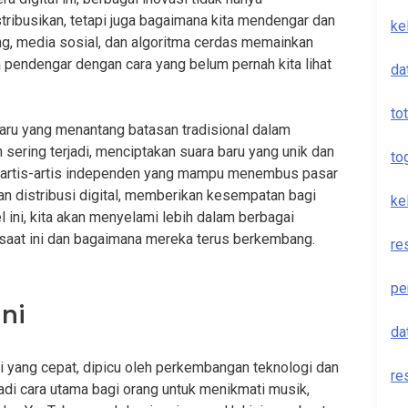
ribusikan, tetapi juga bagaimana kita mendengar dan
ke
ng, media sosial, dan algoritma cerdas memainkan
pendengar dengan cara yang belum pernah kita lihat
da
to
ru yang menantang batasan tradisional dalam
 sering terjadi, menciptakan suara baru yang unik dan
to
nya artis-artis independen yang mampu menembus pasar
 dan distribusi digital, memberikan kesempatan bagi
ke
l ini, kita akan menyelami lebih dalam berbagai
saat ini dan bagaimana mereka terus berkembang.
re
pe
Ini
da
i yang cepat, dipicu oleh perkembangan teknologi dan
re
di cara utama bagi orang untuk menikmati musik,