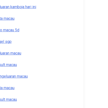
luaran kamboja hari ini
ta macau
to macau 5d
gel sgp
luaran macau
sult macau
ngeluaran macau
ta macau
sult macau