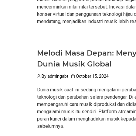
mencerminkan nilai-nilai tersebut. Inovasi dal
konser virtual dan penggunaan teknologi hijau 
mendatang, menjadikan industri musik lebih re
Melodi Masa Depan: Menye
Dunia Musik Global
By
admingabt
October 15, 2024
Dunia musik saat ini sedang mengalami peruba
teknologi dan perubahan selera pendengar. Di er
mempengaruhi cara musik diproduksi dan didist
mengalami musik itu sendiri. Platform streami
peran kunci dalam menghadirkan musik kepada 
sebelumnya.