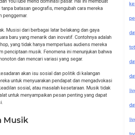
, dan YouTube mend dominasi pasar. Hal ini membuat
ke
l tanpa batasan geografis, mengubah cara mereka
an penggemar.
pe
ak. Musisi dari berbagai latar belakang dan gaya
da
uara baru yang menarik dan inovatif. Contohnya adalah
p-hop, yang tidak hanya memperluas audiens mereka
to
lam penciptaan musik. Fenomena ini menunjukan bahwa
onoton dan mencari variasi yang segar.
da
sadaran akan isu sosial dan politik di kalangan
da
mereka untuk menyuarakan pendapat dan mengadvokasi
keadilan sosial, atau masalah kesetaraan. Musik tidak
li
di alat untuk menyampaikan pesan penting yang dapat
i.
da
m Musik
li
to