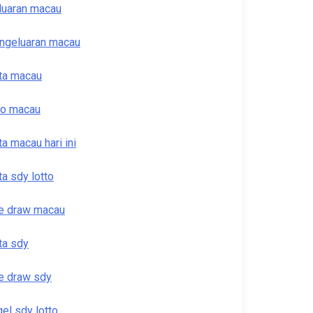
luaran macau
ngeluaran macau
ta macau
to macau
ta macau hari ini
ta sdy lotto
ve draw macau
ta sdy
ve draw sdy
gel sdy lotto